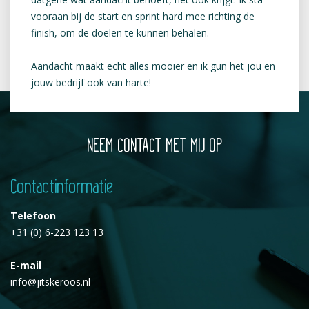
vooraan bij de start en sprint hard mee richting de
finish, om de doelen te kunnen behalen.
Aandacht maakt echt alles mooier en ik gun het jou en
jouw bedrijf ook van harte!
NEEM CONTACT MET MIJ OP
Contactinformatie
Telefoon
+31 (0) 6-223 123 13
E-mail
info@jitskeroos.nl