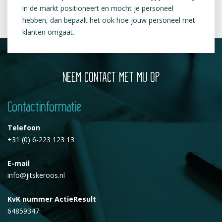
in de markt positioneert en mocht je personeel
hebben, dan bepaalt het ook hoe jouw personeel met
klanten omgaat.
NEEM CONTACT MET MIJ OP
Contactinformatie
Telefoon
+31 (0) 6-223 123 13
E-mail
info@jitskeroos.nl
KvK nummer ActieResult
64859347