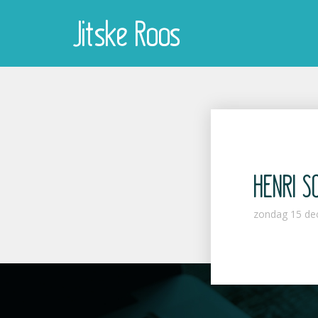
Jitske Roos
HENRI S
zondag 15 de